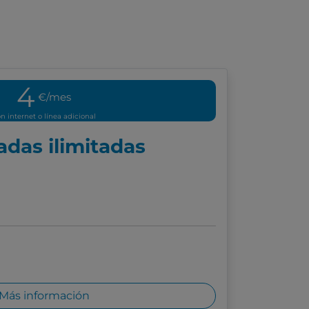
4
€/mes
n internet o línea adicional
adas ilimitadas
Más información