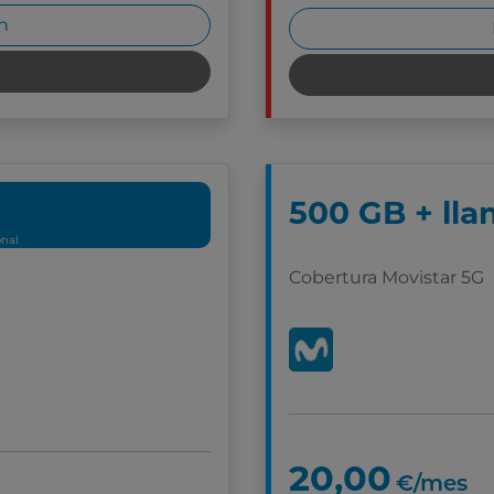
n
500 GB + lla
onal
Cobertura Movistar 5G
20,00
€/mes