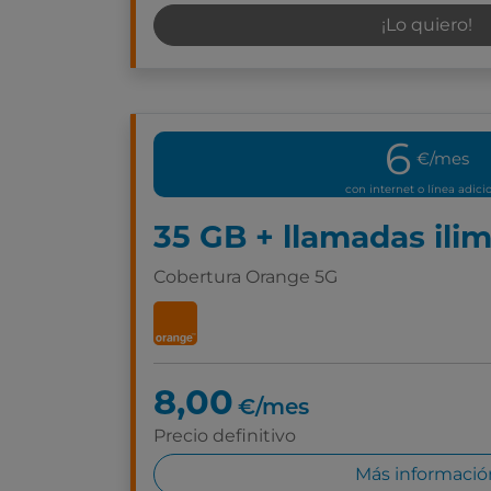
¡Lo quiero!
6
€/mes
con internet o línea adici
35 GB + llamadas ili
Cobertura Orange 5G
8,00
€/mes
Precio definitivo
Más informació