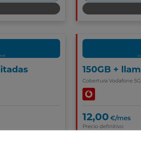
onal
co
mitadas
150GB + llam
Cobertura Vodafone 5G
12,00
€/mes
Precio definitivo
n