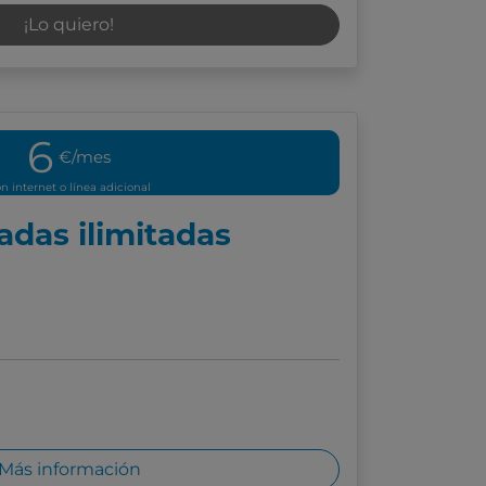
¡Lo quiero!
6
€/mes
n internet o línea adicional
adas ilimitadas
Más información