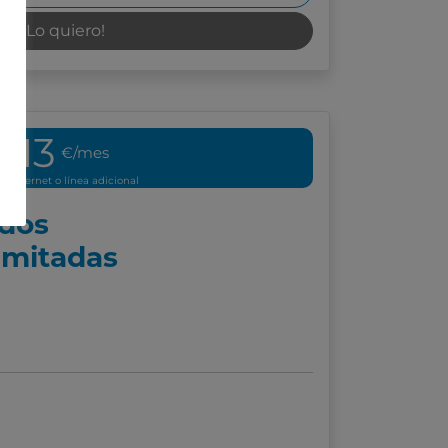
¡Lo quiero!
13
€/mes
n internet o línea adicional
ados
limitadas