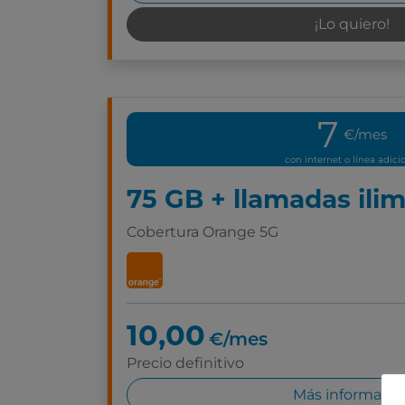
¡Lo quiero!
7
€/mes
con internet o línea adici
75 GB + llamadas ili
Cobertura Orange 5G
10,00
€/mes
Precio definitivo
Más informació