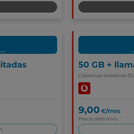
onal
co
mitadas
50 GB + llam
Cobertura Vodafone 5G
9,00
€/mes
Precio definitivo
n