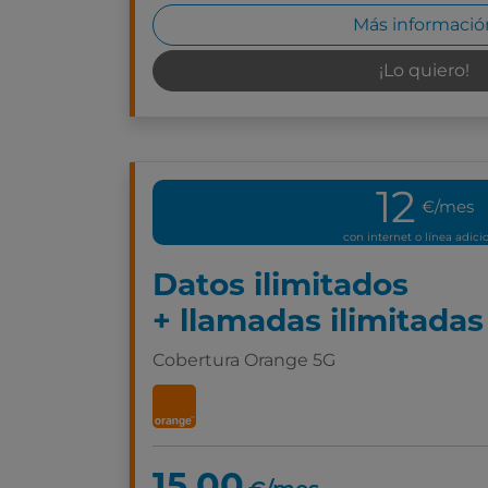
Más informació
¡Lo quiero!
12
€/mes
con internet o línea adici
Datos ilimitados
+ llamadas ilimitadas
Cobertura Orange 5G
15,00