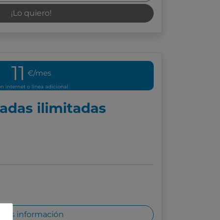
¡Lo quiero!
11
€/mes
n internet o línea adicional
adas ilimitadas
Más información