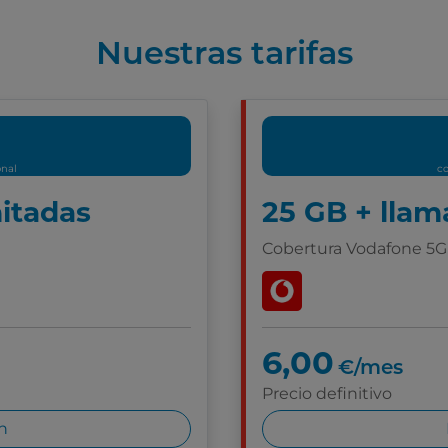
Nuestras tarifas
onal
co
mitadas
25 GB + llam
Cobertura Vodafone 5G
6,00
€/mes
Precio definitivo
n