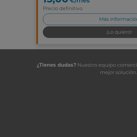
€/mes
Precio definitivo
Más informació
¡Lo quiero!
Contacta con nosot
¿Tienes dudas?
Nuestro equipo comercial
mejor solución.