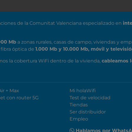
ciones de la Comunitat Valenciana especializado en
int
000 Mb
a zonas rurales, casas de campo, viviendas y emp
fibra óptica de
1.000 Mb y 10.000 Mb, móvil y televisió
mos la cobertura WiFi dentro de la vivienda,
cableamos l
Air + Max
Mi holaWifi
net con router 5G
Test de velocidad
Tiendas
Ser distribuidor
Empleo
Hablamos por Whats