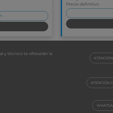
Precio definitivo
n
ros
 y técnico te ofrecerán la
ATENCIÓN
ATENCIÓN 
WHATSA