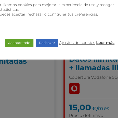
tilizamos cookies para mejorar la experiencia de uso y recoger
stadísticas.
uedes aceptar, rechazar o configurar tus preferencias.
Ajustes de cookies
Aceptar todo
Rechazar
Leer más
co
onal
Datos ilimit
mitadas
+ llamadas i
Cobertura Vodafone 5G
15,00
€/mes
Precio definitivo