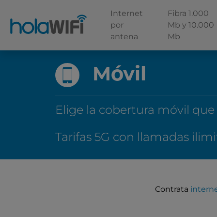
Internet
Fibra 1.000
por
Mb y 10.000
antena
Mb
Móvil
Elige la cobertura móvil que
Tarifas 5G con llamadas ilim
Contrata
intern