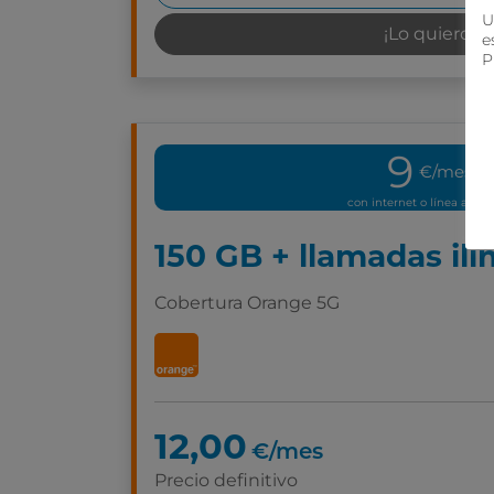
U
¡Lo quiero!
e
P
9
€/mes
con internet o línea adici
150 GB + llamadas ili
Cobertura Orange 5G
12,00
€/mes
Precio definitivo