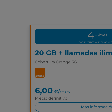
4
€/mes
con internet o línea adici
20 GB + llamadas ili
Cobertura Orange 5G
6,00
€/mes
Precio definitivo
Más informació