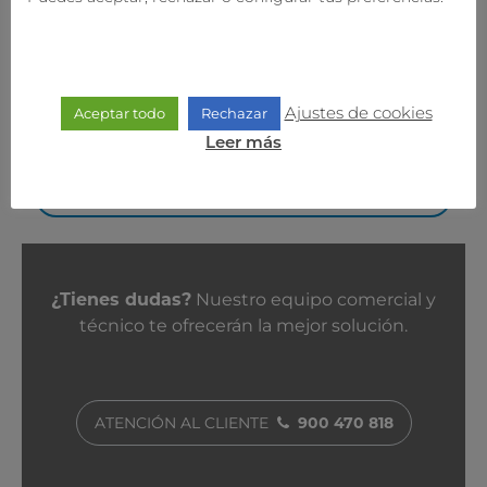
69,95
€/mes
Ajustes de cookies
Aceptar todo
Rechazar
Precio definitivo
Leer más
Contratar
Contacta con nosotros
¿Tienes dudas?
Nuestro equipo comercial y
técnico te ofrecerán la mejor solución.
ATENCIÓN AL CLIENTE
900 470 818