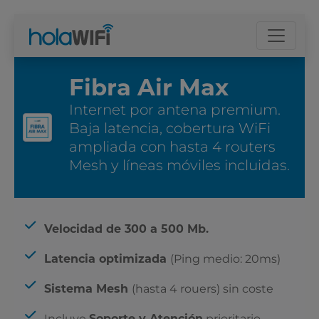
Fibra Air Max
Internet por antena premium.
Baja latencia, cobertura WiFi
ampliada con hasta 4 routers
Mesh y líneas móviles incluidas.
La tarifa
Velocidad de 300 a 500 Mb.
Latencia optimizada
(Ping medio: 20ms)
Sistema Mesh
(hasta 4 rouers) sin coste
Incluye
Soporte y Atención
prioritario