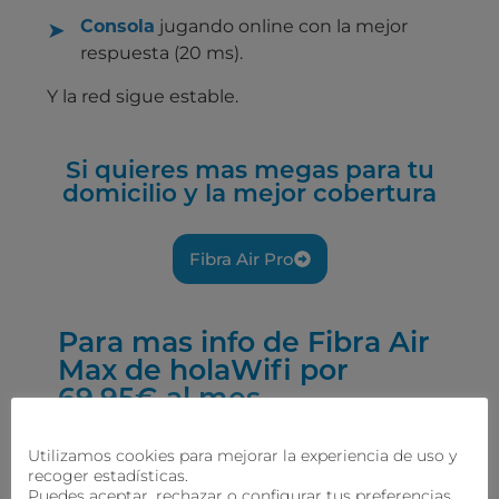
Consola
jugando online con la mejor
respuesta
(20 ms)
.
Y la red sigue estable.
Si quieres mas megas para tu
domicilio y la mejor cobertura
Fibra Air Pro
Para mas info de Fibra Air
Max de holaWifi por
69,95€ al mes
Contactar por Whatsapp
Utilizamos cookies para mejorar la experiencia de uso y
recoger estadísticas.
Puedes aceptar, rechazar o configurar tus preferencias.