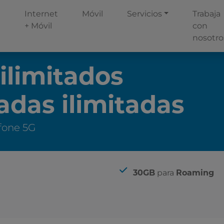
Internet
Móvil
Servicios
Trabaja
+ Móvil
con
nosotro
ilimitados
adas ilimitadas
fone 5G
Incluye
para
30GB
Roaming