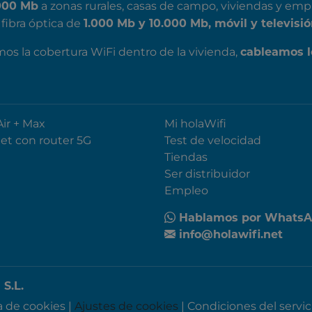
a zonas rurales, casas de campo, viviendas y emp
000 Mb
fibra óptica de
1.000 Mb y 10.000 Mb, móvil y televisió
mos la cobertura WiFi dentro de la vivienda,
cableamos l
Air + Max
Mi holaWifi
net con router 5G
Test de velocidad
Tiendas
Ser distribuidor
Empleo
Hablamos por Whats
info@holawifi.net
S.L.
ca de cookies
|
Ajustes de cookies
|
Condiciones del servic