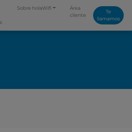
Sobre holaWifi
Área
Te
cliente
llamamos
s