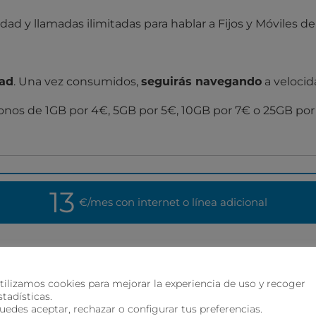
dad y llamadas ilimitadas para hablar a Fijos y Móviles d
. Una vez consumidos,
a velocid
dad
seguirás navegando
nos de 1GB por 4€, 5GB por 5€, 10GB por 7€ o 25GB por
13
€/mes
con internet o línea adicional
€/mes
tilizamos cookies para mejorar la experiencia de uso y recoger
stadísticas.
uedes aceptar, rechazar o configurar tus preferencias.