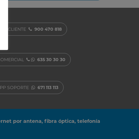
 AL CLIENTE
900 470 818
COMERCIAL
635 30 30 30
PP SOPORTE
671 113 113
ernet por antena, fibra óptica, telefonía