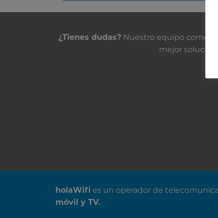
Contacta con nosot
Nuestro equipo comercial
¿Tienes dudas?
mejor solución.
SOBRE NOSOTROS
es un operador de telecomunica
holaWifi
móvil y TV.