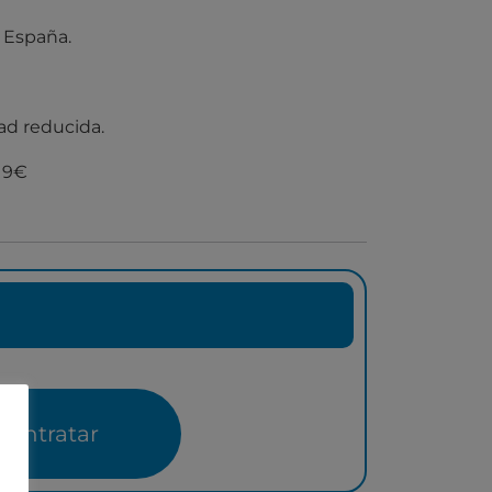
e España.
ad reducida.
 9€
Contratar