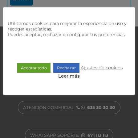
Utilizamos cookies para mejorar la experiencia de uso y
recoger estadísticas.
Puedes aceptar, rechazar o configurar tus preferencias.
Contacta con nosotros
¿Tienes dudas?
Nuestro equipo comercial y técnico
te ofrecerán la mejor solución.
Ajustes de cookies
Aceptar todo
Rechazar
Leer más
ATENCIÓN AL CLIENTE
900 470 818
ATENCIÓN COMERCIAL
635 30 30 30
WHATSAPP SOPORTE
671 113 113