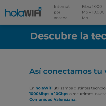
Internet
Fibra 1.000
por
Mb y 10.000
antena
Mb
Descubre la te
Así conectamos tu 
En
holaWifi
utilizamos distintas tecnolo
1000Mbps o 10Gbps
o recurrimos nuestr
Comunidad Valenciana.