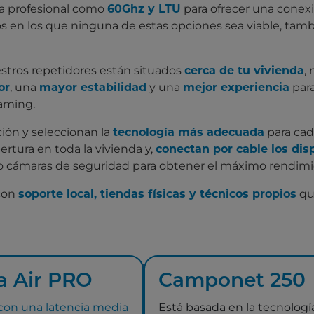
ía profesional como
60Ghz y LTU
para ofrecer una conexió
asos en los que ninguna de estas opciones sea viable, t
uestros repetidores están situados
cerca de tu vivienda
,
or
, una
mayor estabilidad
y una
mejor experiencia
para
eaming.
ión y seleccionan la
tecnología más adecuada
para cad
ertura en toda la vivienda y,
conectan por cable los di
 o cámaras de seguridad para obtener el máximo rendimi
 con
soporte local, tiendas físicas y técnicos propios
qu
a Air PRO
Camponet 250
on una latencia media
Está basada en la tecnolog