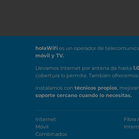
SOBRE NOSOTROS
holaWifi
es un operador de telecomunica
móvil y TV.
Llevamos internet por antena de hasta
1.
cobertura lo permite. También ofrecemos 
Instalamos con
técnicos propios
, mejora
soporte cercano cuando lo necesitas.
Internet
Fibra 
Móvil
Inter
Combinados