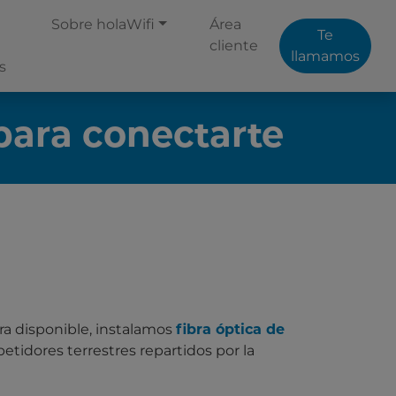
Sobre holaWifi
Área
Te
cliente
llamamos
s
para conectarte
a disponible, instalamos
fibra óptica de
tidores terrestres repartidos por la