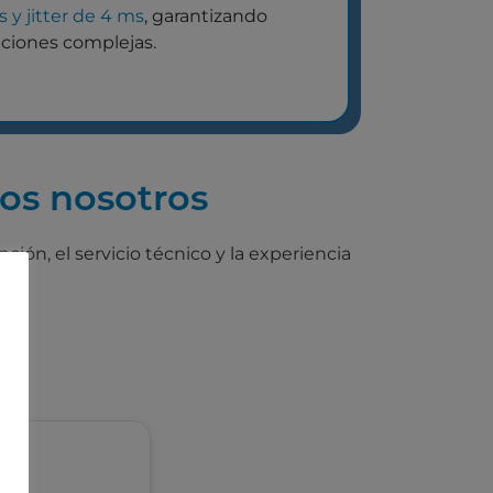
 y jitter de 4 ms
, garantizando
iciones complejas.
os nosotros​
ción, el servicio técnico y la experiencia