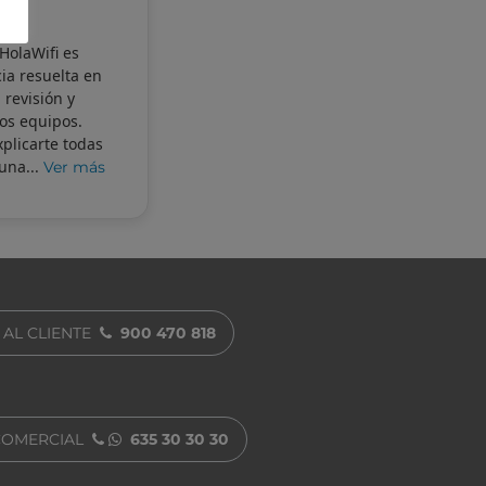
 HolaWifi es
ia resuelta en
 revisión y
los equipos.
plicarte todas
una...
Ver más
 AL CLIENTE
900 470 818
COMERCIAL
635 30 30 30