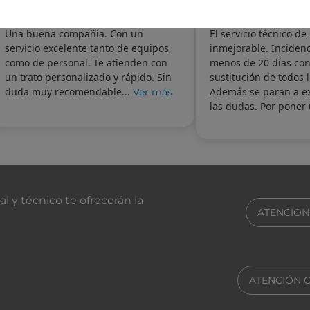
Una buena compañía. Con un
El servicio técnico de
servicio excelente tanto de equipos,
inmejorable. Incidenc
como de personal. Te atienden con
menos de 20 días con
un trato personalizado y rápido. Sin
sustitución de todos 
duda muy recomendable...
Además se paran a ex
Ver más
las dudas. Por poner 
ros
 y técnico te ofrecerán la
ATENCIÓN
ATENCIÓN 