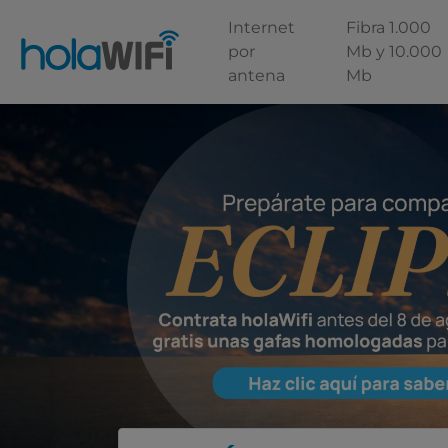
Internet
Fibra 1.000
por
Mb y 10.000
antena
Mb
Escoge tu tarifa