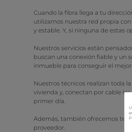
Cuando la fibra llega a tu direcci
utilizamos nuestra red propia con
y estable. Y, si ninguna de estas
Nuestros servicios están pensado
buscan una conexión fiable y un s
inmueble para conseguir el mejor 
Nuestros técnicos realizan toda la
vivienda y, conectan por cable l
primer día.
U
e
Además, también ofrecemos telefon
P
proveedor.