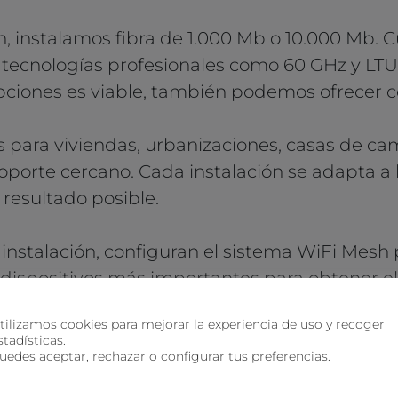
ón, instalamos fibra de 1.000 Mb o 10.000 Mb. 
 tecnologías profesionales como 60 GHz y LTU
 opciones es viable, también podemos ofrecer 
s para viviendas, urbanizaciones, casas de c
oporte cercano. Cada instalación se adapta a l
resultado posible.
 instalación, configuran el sistema WiFi Mesh p
os dispositivos más importantes para obtener 
tilizamos cookies para mejorar la experiencia de uso y recoger
stadísticas.
ía móvil y televisión para que puedas tener 
uedes aceptar, rechazar o configurar tus preferencias.