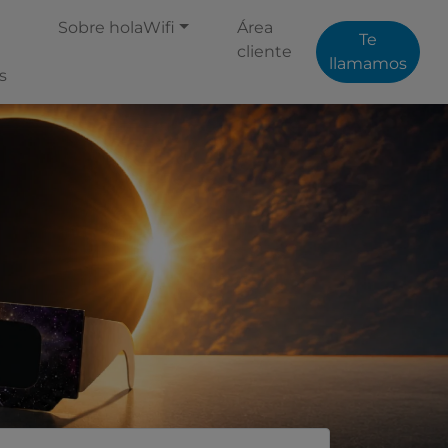
Sobre holaWifi
Área
Te
cliente
llamamos
s