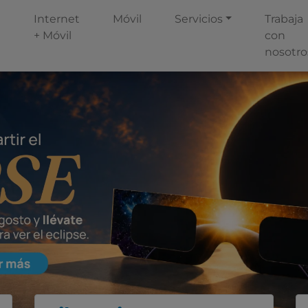
Internet
Móvil
Servicios
Trabaja
+ Móvil
con
nosotro