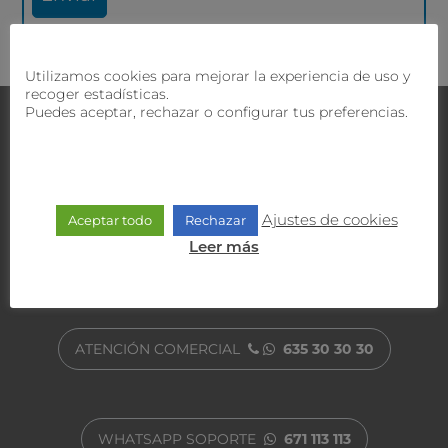
Utilizamos cookies para mejorar la experiencia de uso y
recoger estadísticas.
Puedes aceptar, rechazar o configurar tus preferencias.
Contacta con nosotros
¿Tienes dudas?
Nuestro equipo comercial y técnico
te ofrecerán la mejor solución.
Ajustes de cookies
Aceptar todo
Rechazar
Leer más
ATENCIÓN AL CLIENTE
900 470 818
ATENCIÓN COMERCIAL
635 30 30 30
WHATSAPP SOPORTE
671 113 113