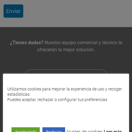
Contacta con nosotros
¿Tienes dudas?
Nuestro equipo comercial y técnico te
ofrecerán la mejor solución.
ATENCIÓN AL CLIENTE
900 470 818
Utilizamos cookies para mejorar la experiencia de uso y recoger
estadísticas.
Puedes aceptar, rechazar o configurar tus preferencias.
ATENCIÓN COMERCIAL
635 30 30 30
Ajustes de cookies
Leer más
WHATSAPP SOPORTE
671 113 113
Aceptar todo
Rechazar