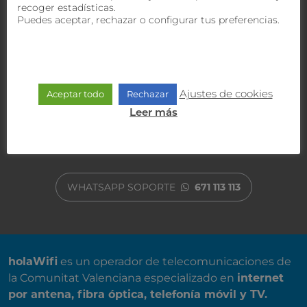
recoger estadísticas.
Puedes aceptar, rechazar o configurar tus preferencias.
ATENCIÓN AL CLIENTE
900 470 818
Ajustes de cookies
Aceptar todo
Rechazar
Leer más
ATENCIÓN COMERCIAL
635 30 30 30
WHATSAPP SOPORTE
671 113 113
SOBRE NOSOTROS
holaWifi
es un operador de telecomunicaciones de
la Comunitat Valenciana especializado en
internet
por antena, fibra óptica, telefonía móvil y TV.