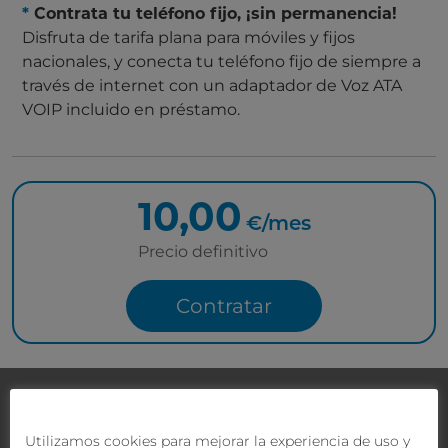
*
Contrata tu teléfono fijo, ¡sin permanencia!
Disfruta de tarifa plana para móviles y fijos
nacionales, y conecta tu teléfono fijo de siempre a
través de internet con un adaptador de Voz ATA
VOIP incluido en préstamo.
10,00
€/mes
Precio definitivo
Contratar
Contacta con nosotros
¿Tienes dudas?
Nuestro equipo comercial y técnico
Utilizamos cookies para mejorar la experiencia de uso y
te ofrecerán la mejor solución.