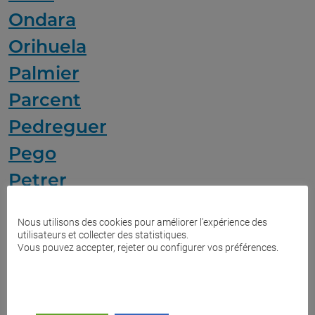
Ondara
Orihuela
Palmier
Parcent
Pedreguer
Pego
Petrer
Puzol
Nous utilisons des cookies pour améliorer l'expérience des
Sant Joan d'Alacant
utilisateurs et collecter des statistiques.
Vous pouvez accepter, rejeter ou configurer vos préférences.
Sant Vicent del Raspeig
Santa Pola