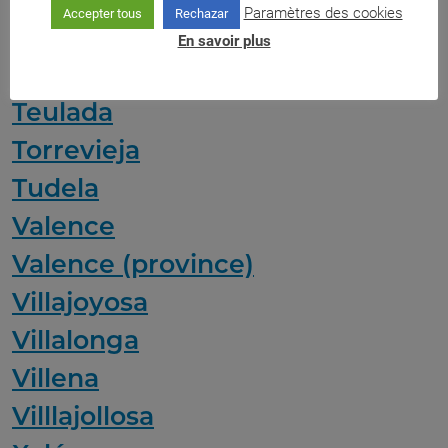
Saxe
Paramètres des cookies
Accepter tous
Rechazar
Suède
En savoir plus
Tavernes de la Valldigna
Teulada
Torrevieja
Tudela
Valence
Valence (province)
Villajoyosa
Villalonga
Villena
Villlajollosa