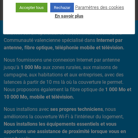
Paramètres des cookies
Accepter tous
Rechazar
En savoir plus
A PROPOS DE NOUS
holaWifi
est un opérateur de télécommunications de la
Communauté valencienne spécialisé dans
Internet par
antenne, fibre optique, téléphonie mobile et télévision.
Nous fournissons une connexion Internet par antenne
jusqu'à
1 000 Mo
aux zones rurales, aux maisons de
campagne, aux habitations et aux entreprises, avec des
latences à partir de 10 ms là où la couverture le permet.
Nous proposons également la fibre optique de
1 000 Mo et
10 000 Mo, mobile et télévision.
Nous installons avec
ses propres techniciens
, nous
améliorons la couverture Wi-Fi à l'intérieur du logement,
Nous installons les équipements essentiels et vous
apportons une assistance de proximité lorsque vous en