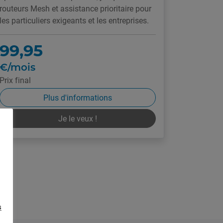
routeurs Mesh et assistance prioritaire pour
les particuliers exigeants et les entreprises.
99,95
€/mois
Prix final
Plus d'informations
Je le veux !
s