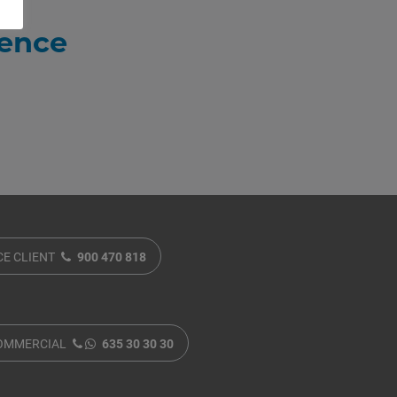
lence
CE CLIENT
900 470 818
COMMERCIAL
635 30 30 30