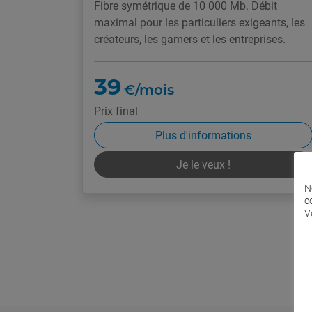
Fibre symétrique de 10 000 Mb. Débit
maximal pour les particuliers exigeants, les
créateurs, les gamers et les entreprises.
39
€/mois
Prix final
Plus d'informations
Je le veux !
N
c
V