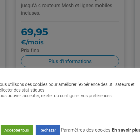
jusqu’à 4 routeurs Mesh et lignes mobiles
incluses.
69,95
€/mois
Prix final
Plus d'informations
Je le veux !
ous utilisons des cookies pour améliorer l'expérience des utilisateurs et
ollecter des statistiques.
ous pouvez accepter, rejeter ou configurer vos préférences.
Avez-vous des doutes ?
635 30 30 30
Paramètres des cookies
En savoir plu
Accepter tous
Rechazar