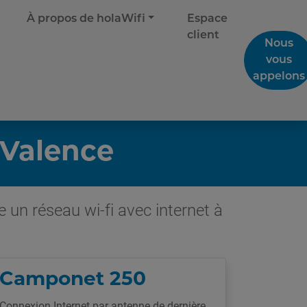
À propos de holaWifi
Espace
client
Nous
vous
appelons
 Valence
 un réseau wi-fi avec internet à
Camponet 250
Connexion Internet par antenne de dernière