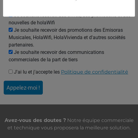
Je souhaite recevoir des offres, des promotions et des
nouvelles de holaWifi
Je souhaite recevoir des promotions des Emisoras
Musicales, HolaWifi, HolaVivienda et d'autres sociétés
partenaires.
Je souhaite recevoir des communications
commerciales de la part de tiers
J'ai lu et j'accepte les
Politique de confidentialité
Nous contacter
Avez-vous des doutes ?
Notre équipe commerciale
et technique vous proposera la meilleure solution.