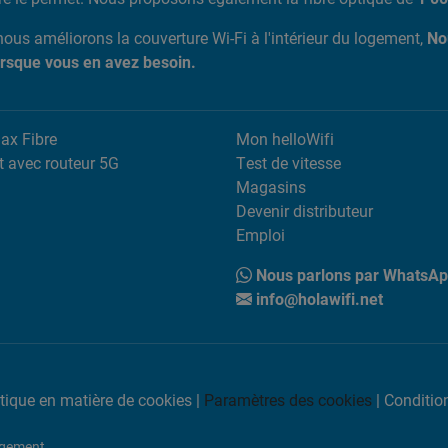
 nous améliorons la couverture Wi-Fi à l'intérieur du logement,
No
orsque vous en avez besoin.
Max Fibre
Mon helloWifi
t avec routeur 5G
Test de vitesse
Magasins
Devenir distributeur
Emploi
Nous parlons par WhatsA
info@holawifi.net
itique en matière de cookies
|
Paramètres des cookies
|
Conditio
logement