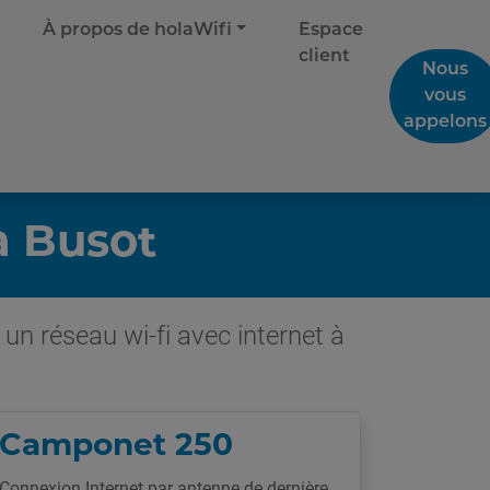
À propos de holaWifi
Espace
client
Nous
vous
appelons
à Busot
un réseau wi-fi avec internet à
Camponet 250
Connexion Internet par antenne de dernière