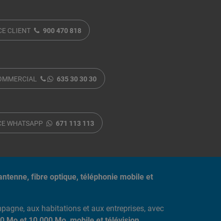
CE CLIENT
900 470 818
COMMERCIAL
635 30 30 30
CE WHATSAPP
671 113 113
antenne, fibre optique, téléphonie mobile et
agne, aux habitations et aux entreprises, avec
0 Mo et 10 000 Mo, mobile et télévision.