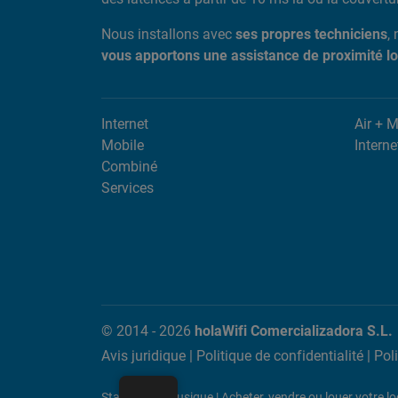
Nous installons avec
ses propres techniciens
,
vous apportons une assistance de proximité l
Internet
Air + 
Mobile
Interne
Combiné
Services
© 2014 - 2026
holaWifi Comercializadora S.L.
Avis juridique
|
Politique de confidentialité
|
Pol
Stations de musique
|
Acheter, vendre ou louer votre 