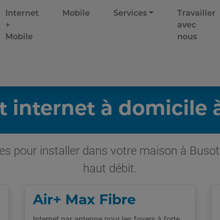
Internet
Mobile
Services
Travailler
+
avec
Mobile
nous
t internet à domicile 
es pour installer dans votre maison à Busot 
haut débit.
Air+ Max Fibre
Internet par antenne pour les foyers à forte