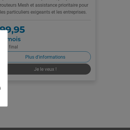
routeurs Mesh et assistance prioritaire pour
les particuliers exigeants et les entreprises.
99,95
€/mois
Prix final
Plus d'informations
Je le veux !
s