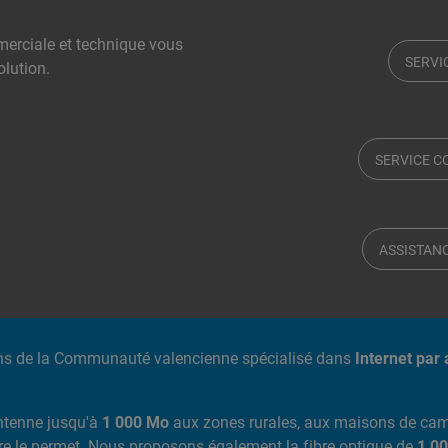
erciale et technique vous
SERVI
olution.
SERVICE 
ASSISTAN
ns de la Communauté valencienne spécialisé dans
Internet par 
ntenne jusqu'à
1 000 Mo
aux zones rurales, aux maisons de camp
ure le permet. Nous proposons également la fibre optique de
1 00