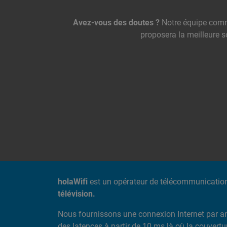
Nous contacter
Avez-vous des doutes ?
Notre équipe comm
proposera la meilleure s
A PROPOS DE NOUS
holaWifi
est un opérateur de télécommunicatio
télévision.
Nous fournissons une connexion Internet par a
des latences à partir de 10 ms là où la couvert