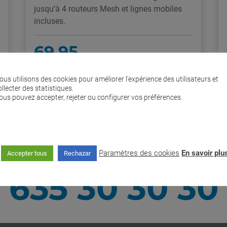
jusqu’à 4 routeurs Mesh et lignes mobiles
incluses.
69,95
€/mois
ous utilisons des cookies pour améliorer l'expérience des utilisateurs et
Prix final
ollecter des statistiques.
ous pouvez accepter, rejeter ou configurer vos préférences.
Plus d'informations
Je le veux !
Paramètres des cookies
En savoir plu
Accepter tous
Rechazar
Avez-vous des doutes ?
635 30 30 30