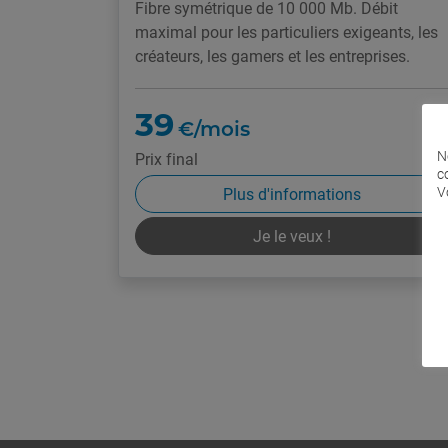
Fibre symétrique de 10 000 Mb. Débit
maximal pour les particuliers exigeants, les
créateurs, les gamers et les entreprises.
39
€/mois
N
Prix final
c
V
Plus d'informations
Je le veux !