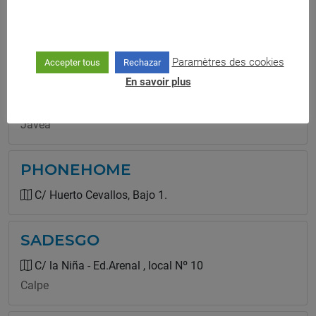
C/ Capitán Antonio Mena Nº 114
Elche
Paramètres des cookies
Accepter tous
Rechazar
PC SOLUTIONS
En savoir plus
Avda. de Palmela, Nº 52
Jávea
PHONEHOME
C/ Huerto Cevallos, Bajo 1.
SADESGO
C/ la Niña - Ed.Arenal , local Nº 10
Calpe