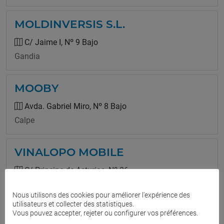
MOLDINVERSIS S.L.
C/ Jaime I, Nº 9 Bajo
Gandia
MOOBY
Avda. Gabriel Miro, Nº 8 Bajo
Calpe
VINALOPO MOBILE
C/ Principe de Asturias, Nº 26
Petrer
Nous utilisons des cookies pour améliorer l'expérience des
utilisateurs et collecter des statistiques.
Vous pouvez accepter, rejeter ou configurer vos préférences.
MOVILTICK