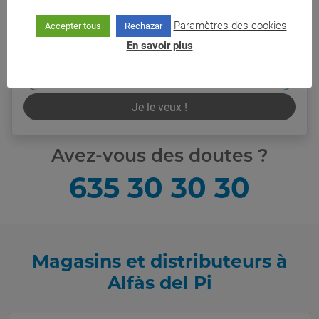
Paramètres des cookies
Accepter tous
Rechazar
99,95
€/mois
En savoir plus
Prix final
Plus d'informations
Je le veux !
Avez-vous des doutes ?
635 30 30 30
Magasins et distributeurs à
Alfàs del Pi