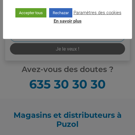
Paramètres des cookies
Accepter tous
Rechazar
99,95
€/mois
En savoir plus
Prix final
Plus d'informations
Je le veux !
Avez-vous des doutes ?
635 30 30 30
Magasins et distributeurs à
Puzol