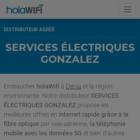
DISTRIBUTEUR AGRÉÉ
SERVICES ÉLECTRIQUES
GONZALEZ
Embaucher
holaWifi
à
Dénia
et la région
environnante. Notre distributeur
SERVICES
ÉLECTRIQUES GONZALEZ
propose les
meilleures offres en
internet rapide grâce à la
fibre optique
par voie aérienne,
la téléphonie
mobile avec les données 5G
et bien d'autres