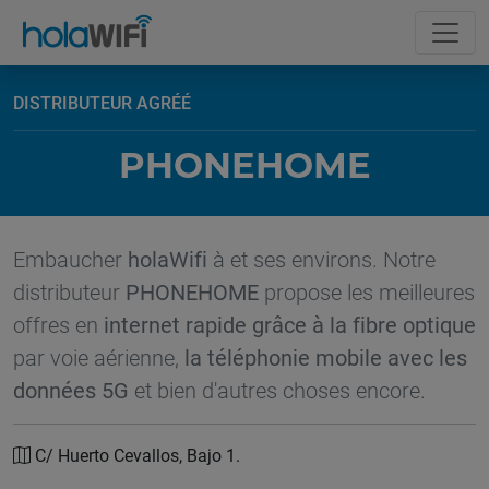
DISTRIBUTEUR AGRÉÉ
PHONEHOME
Embaucher
holaWifi
à et ses environs. Notre
distributeur
PHONEHOME
propose les meilleures
offres en
internet rapide grâce à la fibre optique
par voie aérienne,
la téléphonie mobile avec les
données 5G
et bien d'autres choses encore.
C/ Huerto Cevallos, Bajo 1.