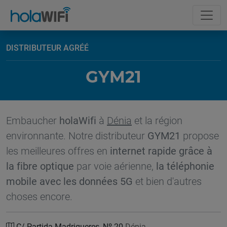
DISTRIBUTEUR AGRÉÉ
GYM21
Embaucher
holaWifi
à
Dénia
et la région
environnante. Notre distributeur
GYM21
propose
les meilleures offres en
internet rapide grâce à
la fibre optique
par voie aérienne,
la téléphonie
mobile avec les données 5G
et bien d'autres
choses encore.
C/ Partida Madrigueres, Nº 20
Dénia