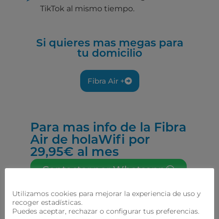
TikTok al mismo tiempo.
Si quieres mas megas para
tu domicilio
Fibra Air +
Para mas info de la Fibra
Air de holaWifi por
29,95€ al mes
Contactar por Whatsapp
Utilizamos cookies para mejorar la experiencia de uso y
recoger estadísticas.
Puedes aceptar, rechazar o configurar tus preferencias.