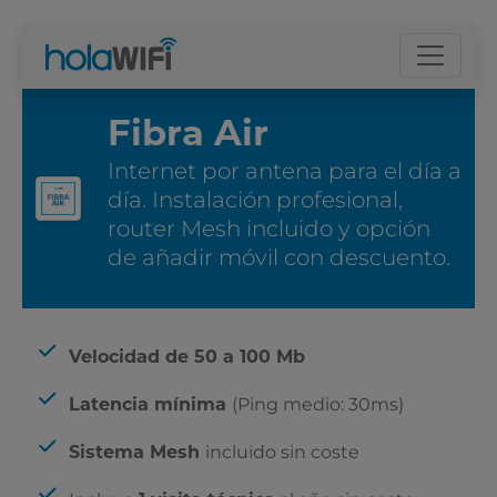
Fibra Air
Internet por antena para el día a
día. Instalación profesional,
router Mesh incluido y opción
de añadir móvil con descuento.
La tarifa
Velocidad de 50 a 100 Mb
(Ping medio: 30ms)
Latencia mínima
incluido sin coste
Sistema Mesh