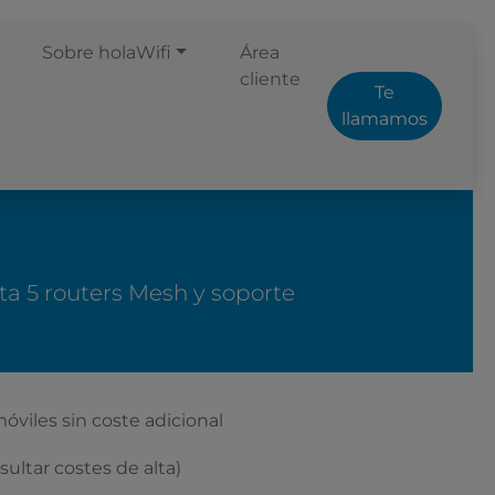
Sobre holaWifi
Área
cliente
Te
llamamos
a 5 routers Mesh y soporte
móviles sin coste adicional
sultar costes de alta)