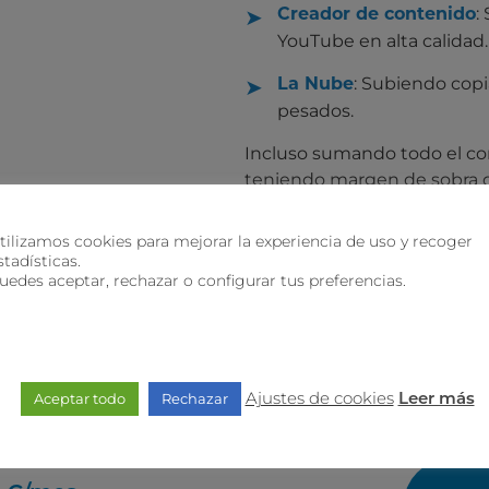
:
Creador de contenido
YouTube en alta calidad.
: Subiendo copi
La Nube
pesados.
Incluso sumando todo el con
teniendo margen de sobra d
Mb.
tilizamos cookies para mejorar la experiencia de uso y recoger
stadísticas.
 Fibra Air Pro de holaWifi 
uedes aceptar, rechazar o configurar tus preferencias.
Ajustes de cookies
Aceptar todo
Rechazar
Leer más
5