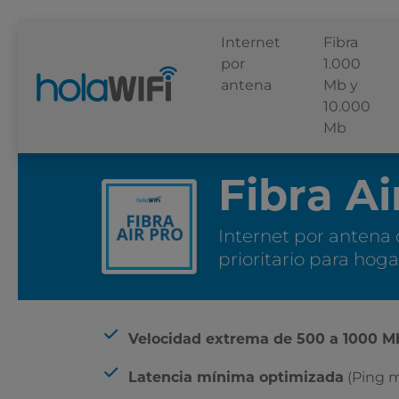
Internet
Fibra
por
1.000
antena
Mb y
10.000
Mb
Fibra Ai
Internet por antena
prioritario para hog
La tarifa
Velocidad extrema de 500 a 1000 Mb
(Ping 
Latencia mínima optimizada