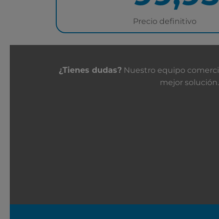
Precio definitivo
Contacta con nosot
Nuestro equipo comercial
¿Tienes dudas?
mejor solución.
SOBRE NOSOTROS