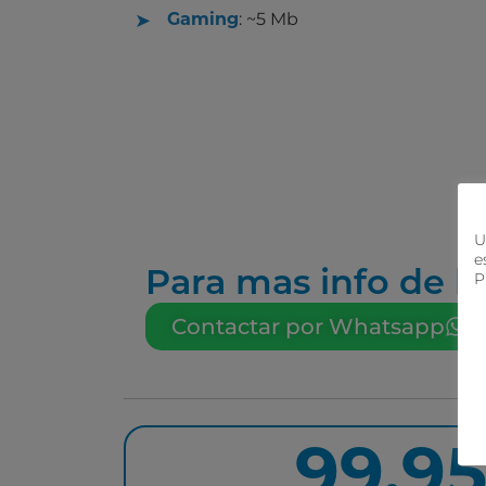
: ~5 Mb
Gaming
U
e
Para mas info de la
P
Contactar por Whatsapp
99,9