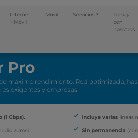
Internet
Móvil
Servicios
Trabaja
+ Móvil
con
nosotros
r Pro
 de máximo rendimiento. Red optimizada, hast
ares exigentes y empresas.
Incluye
líneas 
 (1 Gbps).
Incluye varias
medio 20ms)
(con
Sin permanencia