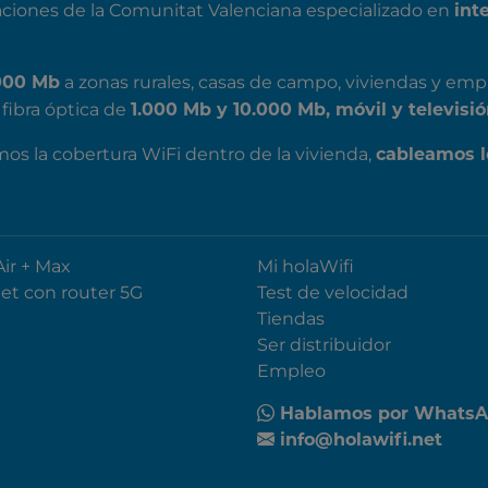
ciones de la Comunitat Valenciana especializado en
int
a zonas rurales, casas de campo, viviendas y emp
000 Mb
fibra óptica de
1.000 Mb y 10.000 Mb, móvil y televisió
mos la cobertura WiFi dentro de la vivienda,
cableamos l
Air + Max
Mi holaWifi
net con router 5G
Test de velocidad
Tiendas
Ser distribuidor
Empleo
Hablamos por Whats
info@holawifi.net