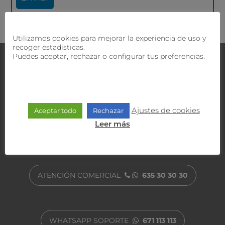
Utilizamos cookies para mejorar la experiencia de uso y
recoger estadísticas.
Puedes aceptar, rechazar o configurar tus preferencias.
Contacta con nosotros
¿Tienes dudas?
Nuestro equipo comercial y técnico
te ofrecerán la mejor solución.
Ajustes de cookies
Aceptar todo
Rechazar
Leer más
ATENCIÓN AL CLIENTE
900 470 818
ATENCIÓN COMERCIAL
635 30 30 30
WHATSAPP SOPORTE
671 113 113