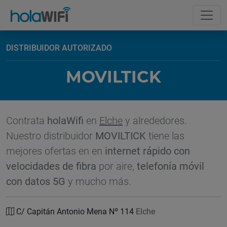
DISTRIBUIDOR AUTORIZADO
MOVILTICK
Contrata
holaWifi
en
Elche
y alrededores.
Nuestro distribuidor
MOVILTICK
tiene las
mejores ofertas en en
internet rápido con
velocidades de fibra
por aire,
telefonía móvil
con datos 5G
y mucho más.
C/ Capitán Antonio Mena Nº 114
Elche