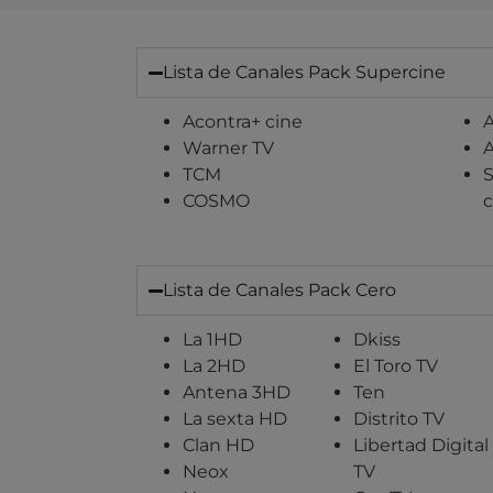
Lista de Canales Pack Supercine
Acontra+ cine
Warner TV
TCM
S
COSMO
c
Lista de Canales Pack Cero
La 1HD
Dkiss
La 2HD
El Toro TV
Antena 3HD
Ten
La sexta HD
Distrito TV
Clan HD
Libertad Digital
Neox
TV