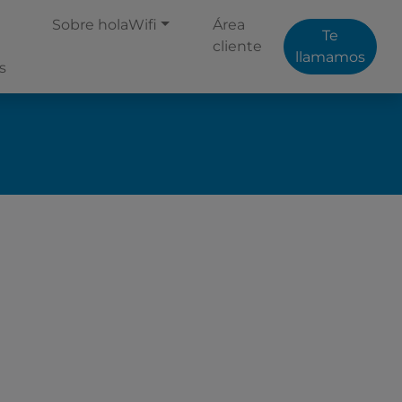
Sobre holaWifi
Área
Te
cliente
llamamos
s