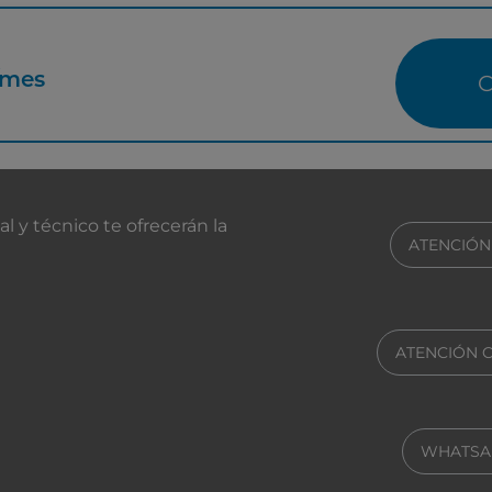
/mes
C
ros
 y técnico te ofrecerán la
ATENCIÓN
ATENCIÓN 
WHATSA