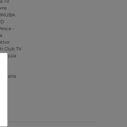
ia TV
rre
ONUBA
HD
Pesca –
ia
tivo
sh Club TV
maquia
for
asparra