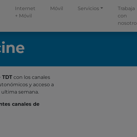
Internet
Móvil
Servicios
Trabaja
+ Móvil
con
nosotro
ine
+
TDT
c
on los canales
Incluye
 autonómicos y acceso a
a ultima semana.
entes canales de