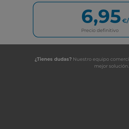
6,95
€
Precio definitivo
Contacta con nosot
¿Tienes dudas?
Nuestro equipo comercial
mejor solución.