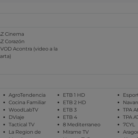
AZ Cinema
AZ Corazón
VOD Acontra (video a la
arta)
AgroTendencia
ETB 1 HD
Espor
Cocina Familiar
ETB 2 HD
Navar
WoodLabTV
ETB 3
TPA A
DViaje
ETB 4
TPA A
Tactical TV
8 Mediterraneo
7CYL
La Region de
Mirame TV
Arago