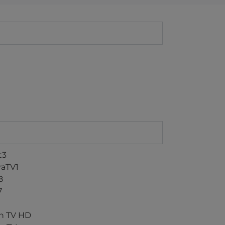
t3
raTV1
8
7
n TV HD