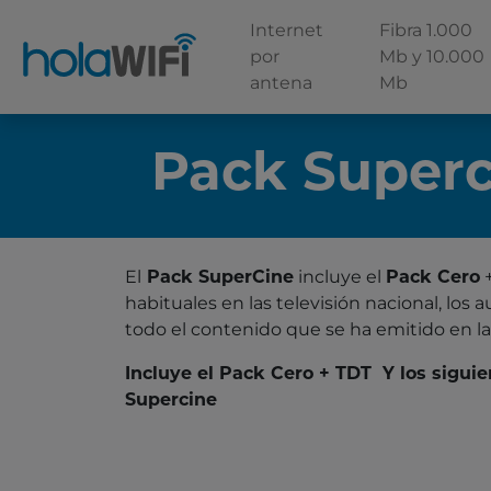
Internet
Fibra 1.000
por
Mb y 10.000
antena
Mb
Pack Superc
La tarifa
El
Pack SuperCine
incluye el
Pack Cero
habituales en las televisión nacional, los
todo el contenido que se ha emitido en l
Incluye el Pack Cero + TDT Y los sigui
Supercine