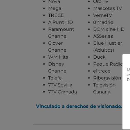
Nova
Oro TV
Mega
Mascotas TV
TRECE
VerneTV
A Punt HD
8 Madrid
Paramount
BOM cine HD
Channel
A3Series
Clover
Blue Hustler
Channel
(Adultos)
WM Hits
Duck
Disney
Peque Radio
U
Channel
el trece
e
Telefe
Riberavisión
P
7TV Sevilla
Televisión
7TV Granada
Canaria
V
inculado a derechos de visionado.