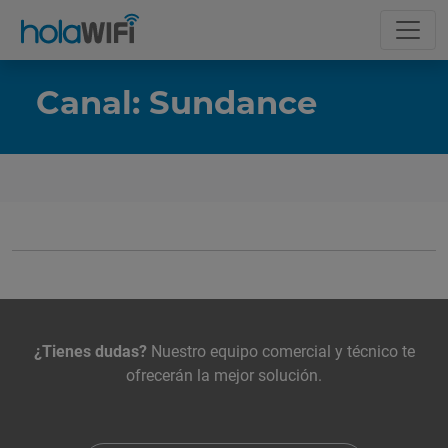
Canal: Sundance
La tarifa
Incluye
Contacta con nosotros
¿Tienes dudas?
Nuestro equipo comercial y técnico te
ofrecerán la mejor solución.