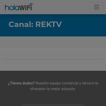
Canal: REKTV
La tarifa
Incluye
Contacta con nosotros
¿Tienes dudas?
Nuestro equipo comercial y técnico te
ofrecerán la mejor solución.