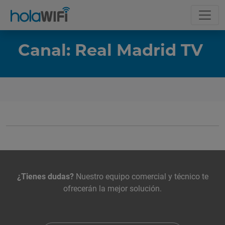
Canal: Real Madrid TV
La tarifa
Incluye
Contacta con nosotros
¿Tienes dudas?
Nuestro equipo comercial y técnico te
ofrecerán la mejor solución.