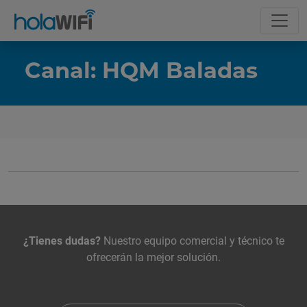
Canal: HQM Baladas
La tarifa
Incluye
Contacta con nosotros
¿Tienes dudas?
Nuestro equipo comercial y técnico te
ofrecerán la mejor solución.