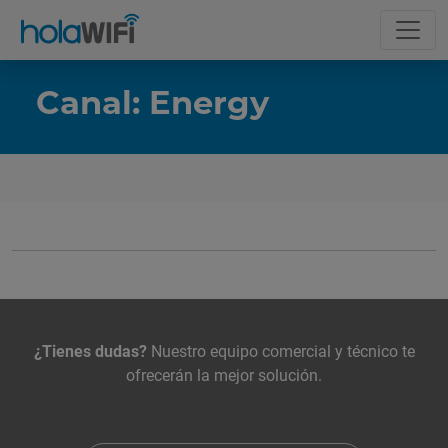
Canal: Energy
La tarifa
Incluye
Contacta con nosotros
¿Tienes dudas?
Nuestro equipo comercial y técnico te
ofrecerán la mejor solución.