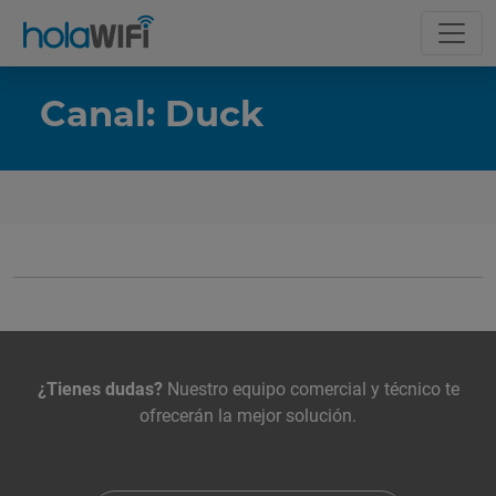
Canal: Duck
La tarifa
Incluye
Contacta con nosotros
¿Tienes dudas?
Nuestro equipo comercial y técnico te
ofrecerán la mejor solución.