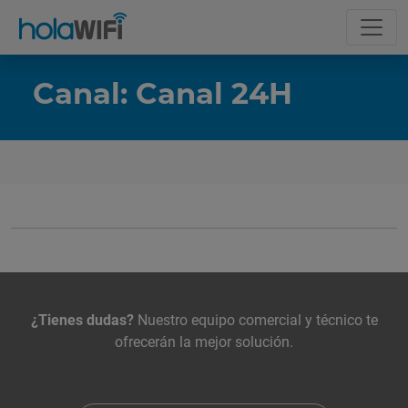
Canal: Canal 24H
La tarifa
Incluye
Contacta con nosotros
¿Tienes dudas?
Nuestro equipo comercial y técnico te
ofrecerán la mejor solución.