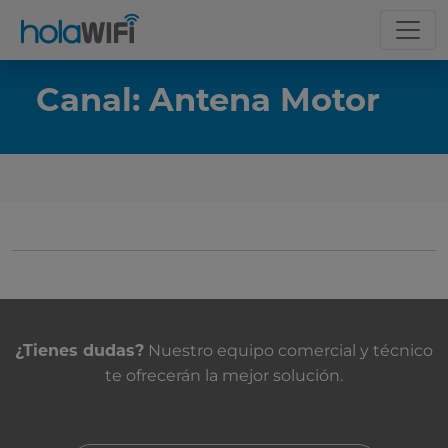
Canal: Antena Motor
La tarifa
Incluye
Contacta con nosotros
Nuestro equipo comercial y técnico
¿Tienes dudas?
te ofrecerán la mejor solución.