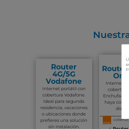
Nuestra
U
e
Router
Router
P
4G/5G
Ora
Vodafone
Internet po
Internet portátil con
cobertura
cobertura Vodafone.
Enchufar y 
Ideal para segunda
haya cober
residencia, vacaciones
dispon
o ubicaciones donde
prefieres una solución
cobertur
sin instalación.
✓