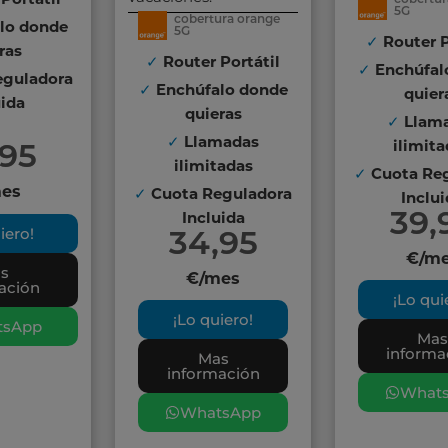
Portátil
5G
cobertura orange
lo donde
5G
✓
Router P
ras
✓
Router Portátil
✓
Enchúfal
guladora
✓
Enchúfalo donde
quier
uida
quieras
✓
Llam
✓
Llamadas
ilimit
,95
ilimitadas
✓
Cuota Re
✓
es
Cuota Reguladora
Inclu
39,
Incluida
iero!
34,95
€/m
s
€/mes
ación
¡Lo qui
¡Lo quiero!
tsApp
Ma
informa
Mas
información
What
WhatsApp