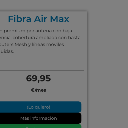
Fibra Air Max
an premium por antena con baja
encia, cobertura ampliada con hasta
outers Mesh y líneas móviles
luidas.
69,95
€/mes
¡Lo quiero!
Más información