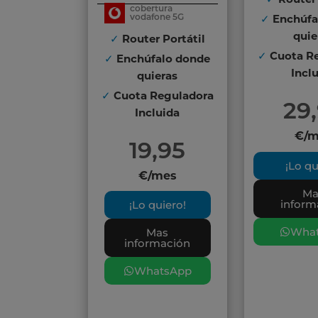
Router 
cobertura
✓
vodafone 5G
Enchúfa
✓
quie
Router Portátil
✓
✓
Cuota Re
Enchúfalo donde
Incl
quieras
✓
Cuota Reguladora
29
Incluida
€/m
19,95
¡Lo qu
€/mes
Ma
inform
¡Lo quiero!
Wha
Mas
información
WhatsApp