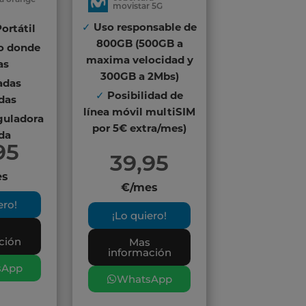
movistar 5G
✓
Uso responsable de
ortátil
800GB (500GB a
o donde
maxima velocidad y
as
300GB a 2Mbs)
adas
✓
Posibilidad de
adas
línea móvil multiSIM
guladora
por 5€ extra/mes)
ida
95
39,95
es
€/mes
ero!
¡Lo quiero!
s
ción
Mas
información
sApp
WhatsApp