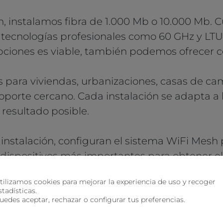
ón, instalamos fibra de 1.000 Mb o 10.000 Mb. 
 tecnologías profesionales como 60 GHz y LTU
 opciones es viable, también podemos ofrecer 
s para viviendas, urbanizaciones, casas de c
oporte cercano. Cada instalación se adapta a l
resultado posible.
 instalación, configuran el sistema WiFi Mesh p
os dispositivos más importantes para obtener 
tilizamos cookies para mejorar la experiencia de uso y recoger
stadísticas.
ía móvil y televisión para que puedas tener 
uedes aceptar, rechazar o configurar tus preferencias.