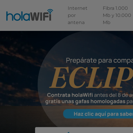
Internet
Fibra 1.000
por
Mb y 10.000
antena
Mb
Escoge tu tarifa