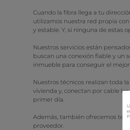
Cuando la fibra llega a tu direcci
utilizamos nuestra red propia con
y estable. Y, si ninguna de estas
Nuestros servicios están pensado
buscan una conexión fiable y un s
inmueble para conseguir el mejor 
Nuestros técnicos realizan toda la
vivienda y, conectan por cable l
primer día.
U
e
Además, también ofrecemos telefon
P
proveedor.