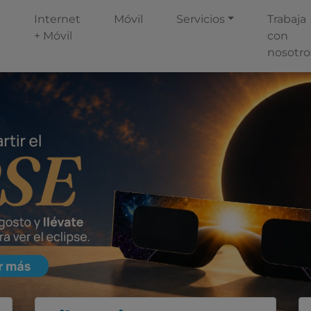
Internet
Móvil
Servicios
Trabaja
+ Móvil
con
nosotro