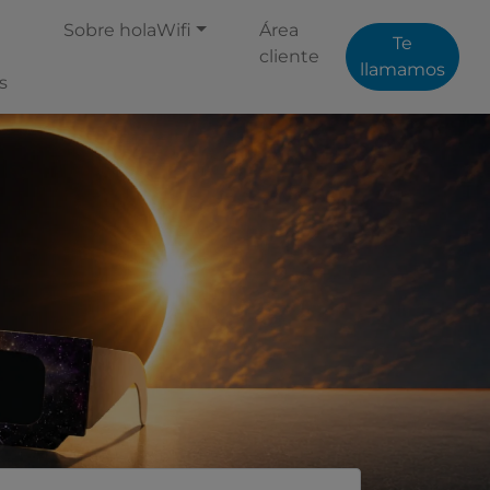
Sobre holaWifi
Área
Te
cliente
llamamos
s