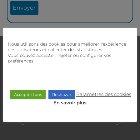
Nous utilisons des cookies pour améliorer l'expérience
Nous contacter
des utilisateurs et collecter des statistiques.
Avez-vous des doutes ?
Notre équipe commerciale
Vous pouvez accepter, rejeter ou configurer vos
et technique vous proposera la meilleure solution.
préférences.
SERVICE CLIENT
900 470 818
Paramètres des cookies
Accepter tous
Rechazar
En savoir plus
SERVICE COMMERCIAL
635 30 30 30