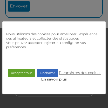
Nous utilisons des cookies pour améliorer l'expérience
Nous contacter
des utilisateurs et collecter des statistiques.
Avez-vous des doutes ?
Notre équipe commerciale
Vous pouvez accepter, rejeter ou configurer vos
et technique vous proposera la meilleure solution.
préférences.
SERVICE CLIENT
900 470 818
Paramètres des cookies
Accepter tous
Rechazar
En savoir plus
SERVICE COMMERCIAL
635 30 30 30