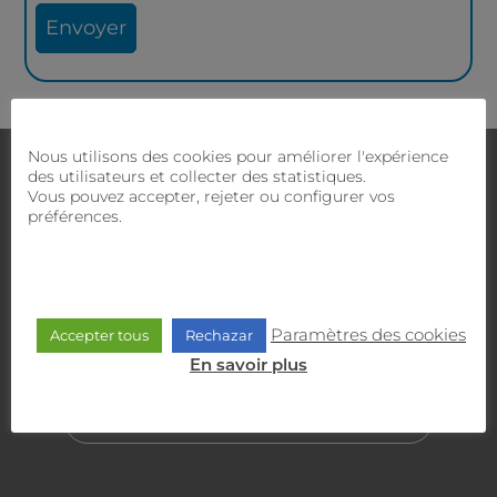
Nous utilisons des cookies pour améliorer l'expérience
Nous contacter
des utilisateurs et collecter des statistiques.
Avez-vous des doutes ?
Notre équipe commerciale
Vous pouvez accepter, rejeter ou configurer vos
et technique vous proposera la meilleure solution.
préférences.
SERVICE CLIENT
900 470 818
Paramètres des cookies
Accepter tous
Rechazar
En savoir plus
SERVICE COMMERCIAL
635 30 30 30