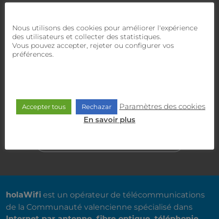
et technique vous proposera la meilleure solution.
Nous utilisons des cookies pour améliorer l'expérience
des utilisateurs et collecter des statistiques.
Vous pouvez accepter, rejeter ou configurer vos
SERVICE CLIENT
900 470 818
préférences.
SERVICE COMMERCIAL
635 30 30 30
Paramètres des cookies
Accepter tous
Rechazar
En savoir plus
ASSISTANCE WHATSAPP
671 113 113
A PROPOS DE NOUS
est un opérateur de télécommunications
holaWifi
de la Communauté valencienne spécialisé dans