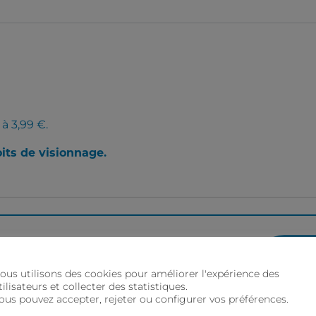
 à 3,99 €.
oits de visionnage.
mois
E
ous utilisons des cookies pour améliorer l'expérience des
tilisateurs et collecter des statistiques.
ous pouvez accepter, rejeter ou configurer vos préférences.