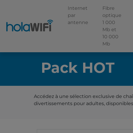
Internet
Fibre
par
optique
antenne
1 000
Mb et
10 000
Mb
Pack HOT
Le tarif
Accédez à une sélection exclusive de cha
divertissements pour adultes, disponibles