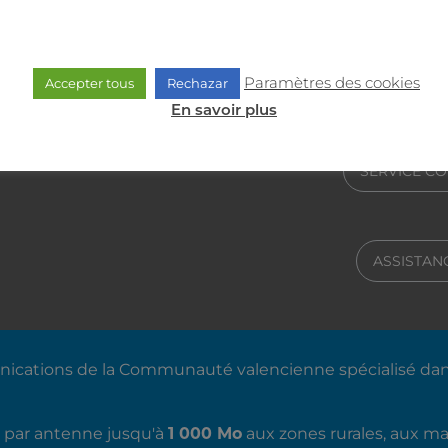
ommerciale et technique
SERVIC
e solution.
Paramètres des cookies
Accepter tous
Rechazar
En savoir plus
SERVICE C
ASSISTA
nications de la Communauté valencienne spécialisé da
 par antenne jusqu'à
1 000 Mo
aux zones rurales, aux m