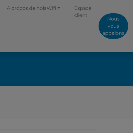
À propos de holaWifi
Espace
client
Nous
vous
appelons