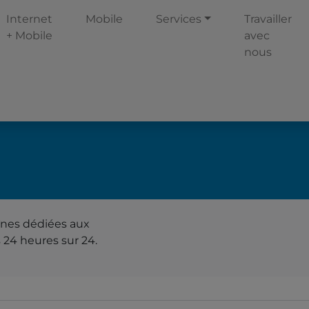
Internet
Mobile
Services
Travailler
+ Mobile
avec
nous
înes dédiées aux
Comprend
 24 heures sur 24.