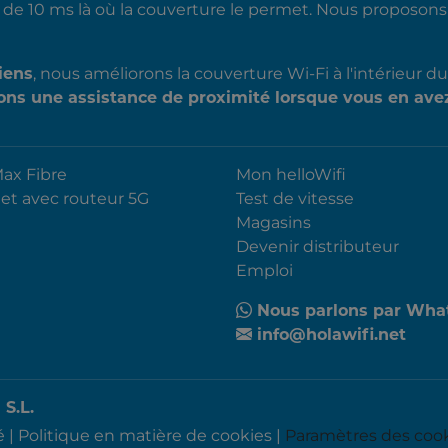
ir de 10 ms là où la couverture le permet. Nous proposon
iens
, nous améliorons la couverture Wi-Fi à l'intérieur 
ns une assistance de proximité lorsque vous en avez
Max Fibre
Mon helloWifi
net avec routeur 5G
Test de vitesse
Magasins
Devenir distributeur
Emploi
Nous parlons par Wha
info@holawifi.net
S.L.
é
|
Politique en matière de cookies
|
Paramètres des coo