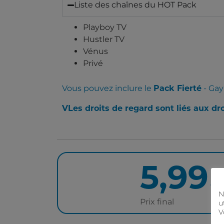
Liste des chaînes du HOT Pack
Playboy TV
Hustler TV
Vénus
Privé
Vous pouvez inclure le
Pack Fierté
- Gay
V
Les droits de regard sont liés aux dr
5,99
€/
N
Prix final
u
V