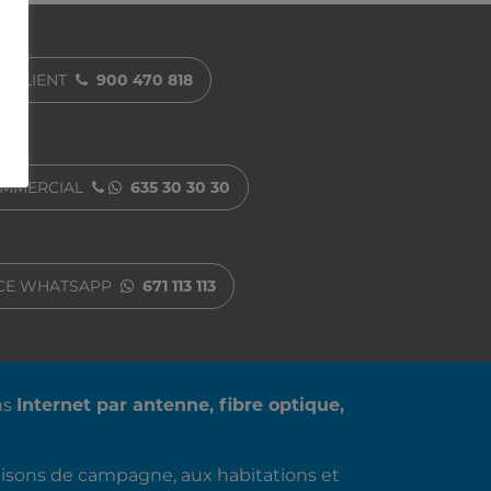
E CLIENT
900 470 818
OMMERCIAL
635 30 30 30
NCE WHATSAPP
671 113 113
ns
Internet par antenne, fibre optique,
aisons de campagne, aux habitations et