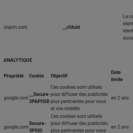
Le c
iden
zopim.com
__cfduid
ident
aucu
ANALYTIQUE
Date
Propriété
Cookie
Objectif
limite
Ces cookies sont utilisés
__Secure-
pour diffuser des publicités
google.com
en 2 ans
3PAPISID
plus pertinentes pour vous
et vos intérêts.
Ces cookies sont utilisés
Secure-
pour diffuser des publicités
google.com
en 2 ans
3PSID
plus pertinentes pour vous