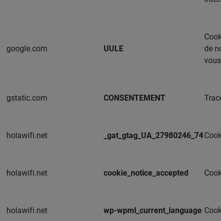
Cook
google.com
UULE
de n
vous
gstatic.com
CONSENTEMENT
Trac
holawifi.net
_gat_gtag_UA_27980246_74
Cooki
holawifi.net
cookie_notice_accepted
Cooki
holawifi.net
wp-wpml_current_language
Cooki