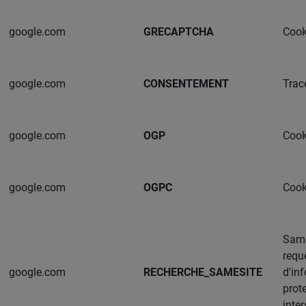
google.com
GRECAPTCHA
Cooki
google.com
CONSENTEMENT
Trac
google.com
OGP
Cooki
google.com
OGPC
Cooki
Same
requê
google.com
RECHERCHE_SAMESITE
d'inf
prot
inter