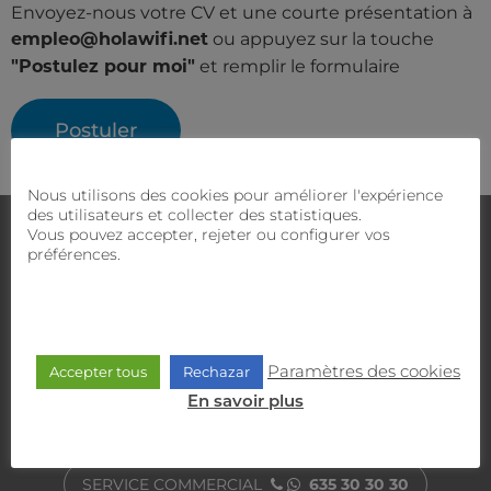
Envoyez-nous votre CV et une courte présentation à
ou appuyez sur la touche
empleo@holawifi.net
et remplir le formulaire
"Postulez pour moi"
Postuler
Nous utilisons des cookies pour améliorer l'expérience
des utilisateurs et collecter des statistiques.
Nous contacter
Vous pouvez accepter, rejeter ou configurer vos
Notre équipe commerciale
préférences.
Avez-vous des doutes ?
et technique vous proposera la meilleure solution.
Paramètres des cookies
Accepter tous
Rechazar
SERVICE CLIENT
900 470 818
En savoir plus
SERVICE COMMERCIAL
635 30 30 30