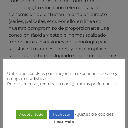
consumo de datos, debido sobre todo al
teletrabajo, la educación telemática y la
transmisión de entretenimiento en directo
(series, películas, etc). Por ello, en línea con
nuestro compromiso de proporcionarte una
conexión rápida y estable, hemos realizado
importantes inversiones en tecnología para
satisfacer tus necesidades; y nos complace
saber que lo hemos logrado y además lo hemos
hecho manteniendo los precios durante más de
6 años.
Utilizamos cookies para mejorar la experiencia de uso y
recoger estadísticas.
Con todo, el aumento de los costos operativos
Puedes aceptar, rechazar o configurar tus preferencias.
provocados por el incremento del IPC, van a
reflejarse en nuestros precios. Sin embargo, en
nuestro afán porque sigas recibiendo el mejor
servicio posible, en
holaWifi
estamos ultimando
Ajustes de cookies
Aceptar todo
Rechazar
la gestión para que muy pronto recibas más
velocidad. ¡Más megas para potenciar tu
Leer más