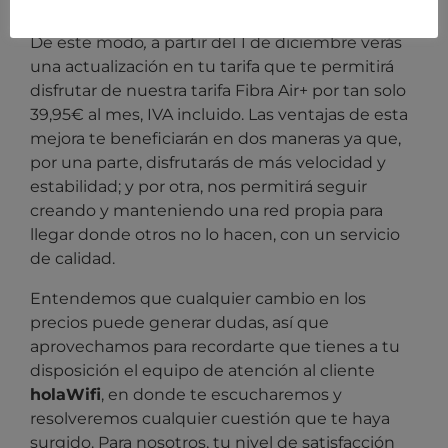
conexión!
De este modo
,
a partir del 1 de diciembre verás
una actualización en tu tarifa que te permitirá
disfrutar de nuestra tarifa Fibra Air+ por tan solo
39,95€ al mes, IVA incluido. Las ventajas de esta
mejora te beneficiarán en dos maneras ya que,
por una parte, disfrutarás de más velocidad y
estabilidad; y por otra, nos permitirá seguir
creando y manteniendo una red propia para
llegar donde otros no lo hacen, con un servicio
de calidad.
Entendemos que cualquier cambio en los
precios puede generar dudas, así que
aprovechamos para recordarte que tienes a tu
disposición el equipo de atención al cliente
holaWifi
, en donde te escucharemos y
resolveremos cualquier cuestión que te haya
surgido. Para nosotros, tu nivel de satisfacción