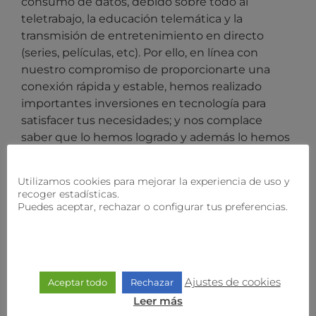
consumo de datos, debido sobre todo al
teletrabajo, la educación telemática y la
transmisión de entretenimiento en directo
(series, películas, etc). Por ello, en línea con
nuestro compromiso de proporcionarte una
conexión rápida y estable, hemos realizado
importantes inversiones en tecnología para
satisfacer tus necesidades; y nos complace
saber que lo hemos logrado y además lo hemos
hecho manteniendo los precios durante más de
6 años.
Utilizamos cookies para mejorar la experiencia de uso y
recoger estadísticas.
Con todo, el aumento de los costos operativos
Puedes aceptar, rechazar o configurar tus preferencias.
provocados por el incremento del IPC, van a
reflejarse en nuestros precios. Sin embargo, en
nuestro afán porque sigas recibiendo el mejor
servicio posible, en
holaWifi
estamos ultimando
Ajustes de cookies
Aceptar todo
Rechazar
la gestión para que muy pronto recibas más
velocidad. ¡Más megas para potenciar tu
Leer más