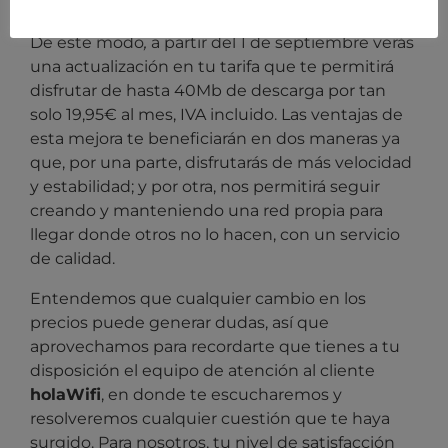
conexión!
De este modo
,
a partir del 1 de septiembre verás
una actualización en tu tarifa que te permitirá
disfrutar de hasta 4
0Mb
de descarga por tan
solo 19,95€ al mes, IVA incluido. Las ventajas de
esta mejora te beneficiarán en dos maneras ya
que, por una parte, disfrutarás de más velocidad
y estabilidad; y por otra, nos permitirá seguir
creando y manteniendo una red propia para
llegar donde otros no lo hacen, con un servicio
de calidad.
Entendemos que cualquier cambio en los
precios puede generar dudas, así que
aprovechamos para recordarte que tienes a tu
disposición el equipo de atención al cliente
holaWifi
, en donde te escucharemos y
resolveremos cualquier cuestión que te haya
surgido. Para nosotros, tu nivel de satisfacción