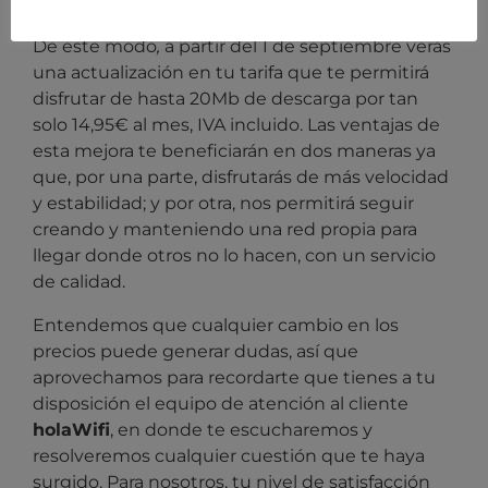
conexión!
De este modo
,
a partir del 1 de septiembre verás
una actualización en tu tarifa que te permitirá
disfrutar de hasta 2
0Mb
de descarga por tan
solo 14,95€ al mes, IVA incluido. Las ventajas de
esta mejora te beneficiarán en dos maneras ya
que, por una parte, disfrutarás de más velocidad
y estabilidad; y por otra, nos permitirá seguir
creando y manteniendo una red propia para
llegar donde otros no lo hacen, con un servicio
de calidad.
Entendemos que cualquier cambio en los
precios puede generar dudas, así que
aprovechamos para recordarte que tienes a tu
disposición el equipo de atención al cliente
holaWifi
, en donde te escucharemos y
resolveremos cualquier cuestión que te haya
surgido. Para nosotros, tu nivel de satisfacción