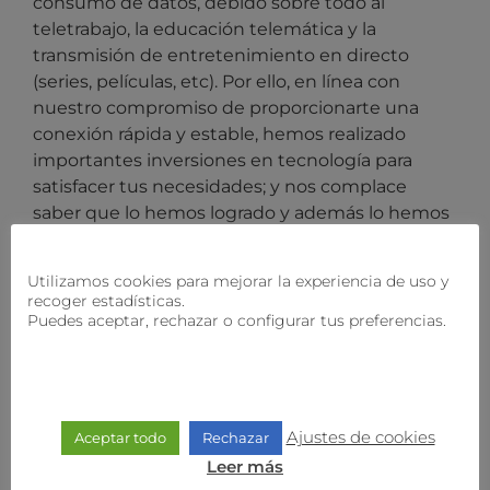
consumo de datos, debido sobre todo al
teletrabajo, la educación telemática y la
transmisión de entretenimiento en directo
(series, películas, etc). Por ello, en línea con
nuestro compromiso de proporcionarte una
conexión rápida y estable, hemos realizado
importantes inversiones en tecnología para
satisfacer tus necesidades; y nos complace
saber que lo hemos logrado y además lo hemos
hecho manteniendo los precios durante más de
6 años.
Utilizamos cookies para mejorar la experiencia de uso y
recoger estadísticas.
Con todo, el aumento de los costos operativos
Puedes aceptar, rechazar o configurar tus preferencias.
provocados por el incremento del IPC, van a
reflejarse en nuestros precios. Sin embargo, en
nuestro afán porque sigas recibiendo el mejor
servicio posible, en
holaWifi
estamos ultimando
Ajustes de cookies
Aceptar todo
Rechazar
la gestión para que muy pronto recibas más
velocidad. ¡Más megas para potenciar tu
Leer más