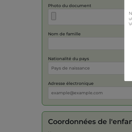
Photo du document
N
u
V
Nom de famille
Nationalité du pays
Adresse électronique
Coordonnées de l'enfa