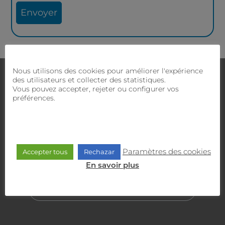
Nous utilisons des cookies pour améliorer l'expérience
Nous contacter
des utilisateurs et collecter des statistiques.
Avez-vous des doutes ?
Notre équipe commerciale
Vous pouvez accepter, rejeter ou configurer vos
et technique vous proposera la meilleure solution.
préférences.
SERVICE CLIENT
900 470 818
Paramètres des cookies
Accepter tous
Rechazar
En savoir plus
SERVICE COMMERCIAL
635 30 30 30