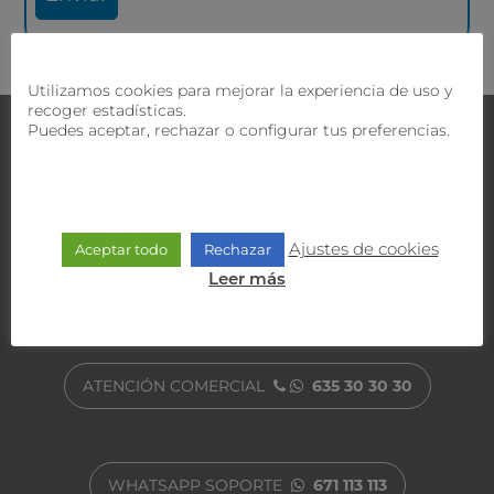
Utilizamos cookies para mejorar la experiencia de uso y
recoger estadísticas.
Puedes aceptar, rechazar o configurar tus preferencias.
Contacta con nosotros
Nuestro equipo comercial y técnico
¿Tienes dudas?
te ofrecerán la mejor solución.
Ajustes de cookies
Aceptar todo
Rechazar
ATENCIÓN AL CLIENTE
900 470 818
Leer más
ATENCIÓN COMERCIAL
635 30 30 30
WHATSAPP SOPORTE
671 113 113