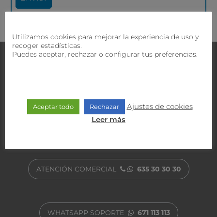
Utilizamos cookies para mejorar la experiencia de uso y
recoger estadísticas.
Puedes aceptar, rechazar o configurar tus preferencias.
Contacta con nosotros
¿Tienes dudas?
Nuestro equipo comercial y técnico
te ofrecerán la mejor solución.
Ajustes de cookies
Aceptar todo
Rechazar
Leer más
ATENCIÓN AL CLIENTE
900 470 818
ATENCIÓN COMERCIAL
635 30 30 30
WHATSAPP SOPORTE
671 113 113