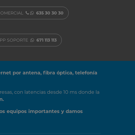
COMERCIAL
635 30 30 30
PP SOPORTE
671 113 113
ernet por antena, fibra óptica, telefonía
resas, con latencias desde 10 ms donde la
n.
os equipos importantes y damos