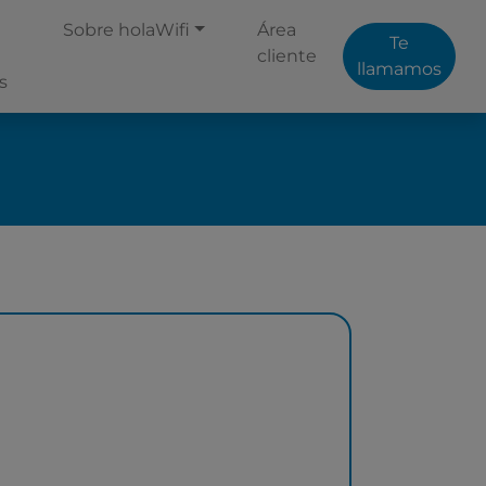
Sobre holaWifi
Área
Te
cliente
llamamos
s