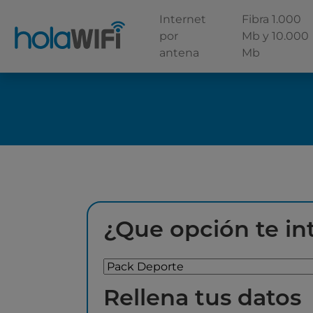
Internet
Fibra 1.000
por
Mb y 10.000
antena
Mb
¿Que opción te in
Rellena tus datos